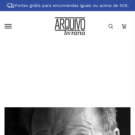
Pular
Portes grátis para encomendas iguais ou acima de 50€.
para
conteúdo
principal
Sobre Alfredo Cunha