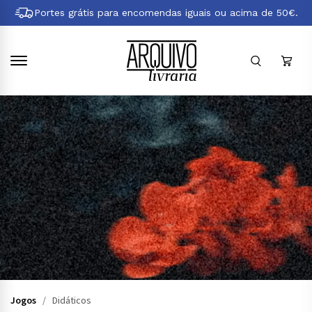
Pular
Portes grátis para encomendas iguais ou acima de 50€.
para
conteúdo
principal
Jogos
/
Didáticos