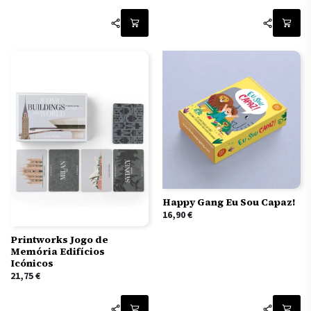
Happy Gang Eu Sou Capaz!
16,90
€
Printworks Jogo de
Memória Edifícios
Icónicos
21,75
€