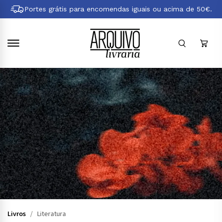
Pular
Portes grátis para encomendas iguais ou acima de 50€.
para
conteúdo
principal
Livros
/
Literatura