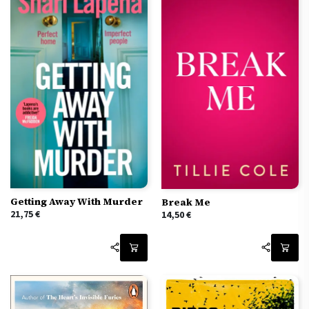
Getting Away With Murder
Break Me
21,75
€
14,50
€