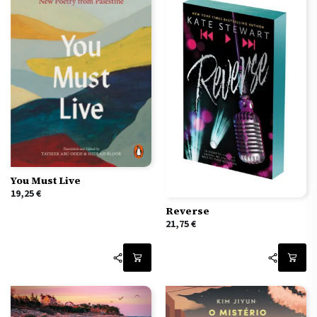
You Must Live
19,25
€
Reverse
21,75
€