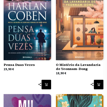
Pensa Duas Vezes
O Mistério da Lavandaria
de Yeonnam-Dong
19,90
€
18,90
€