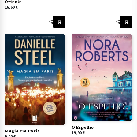
Oriente
16,60
€
O Espelho
Magia em Paris
19,90
€
9,00
€