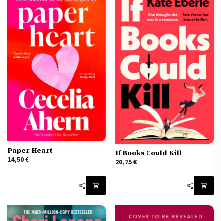
Paper Heart
If Books Could Kill
14,50
€
20,75
€