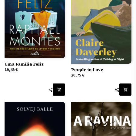
Uma Família Feliz
People in Love
19,45
€
20,75
€