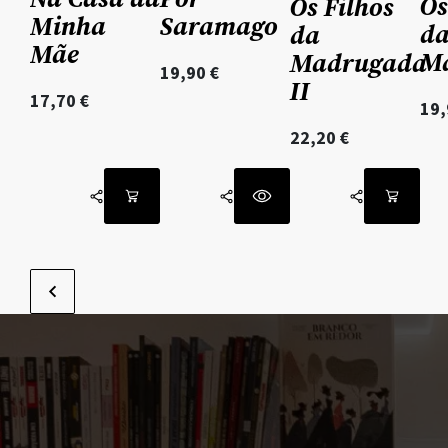
Os
Os Filhos
Minha
Saramago
d
da
Mãe
M
Madrugada
19,90
€
II
17,70
€
19
22,20
€