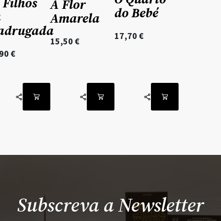
 Filhos
A Flor
do Bebé
a
Amarela
adrugada
17,70
€
15,50
€
,90
€
Subscreva a Newsletter