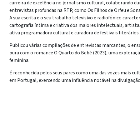
carreira de excelência no jornalismo cultural, colaborando d
entrevistas profundas na RTP, como Os Filhos de Orfeu e Son
A sua escrita e o seu trabalho televisivo e radiofónico caracte
cartografia íntima e criativa dos maiores intelectuais, arti
ativa programadora cultural e curadora de festivais literários.
Publicou várias compilações de entrevistas marcantes, o ensa
pura com o romance O Quarto do Bebé (2023), uma exploração 
feminina.
É reconhecida pelos seus pares como uma das vozes mais culta
em Portugal, exercendo uma influência notável na divulgaçã