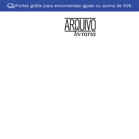
Portes grátis para encomendas iguais ou acima de 50€.
e António Costa 