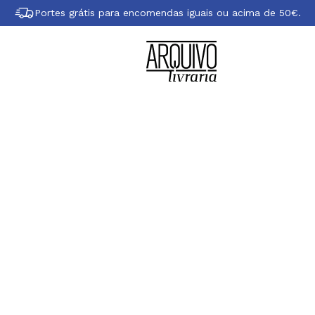
Portes grátis para encomendas iguais ou acima de 50€.
obre António Sant