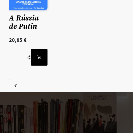
A Rússia
de Putin
20,95
€