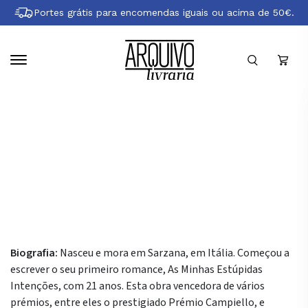
Pular
Portes grátis para encomendas iguais ou acima de 50€.
para
conteúdo
principal
Sobre Bernardo Zannoni
Biografia:
Nasceu e mora em Sarzana, em Itália. Começou a
escrever o seu primeiro romance, As Minhas Estúpidas
Intenções, com 21 anos. Esta obra vencedora de vários
prémios, entre eles o prestigiado Prémio Campiello, e