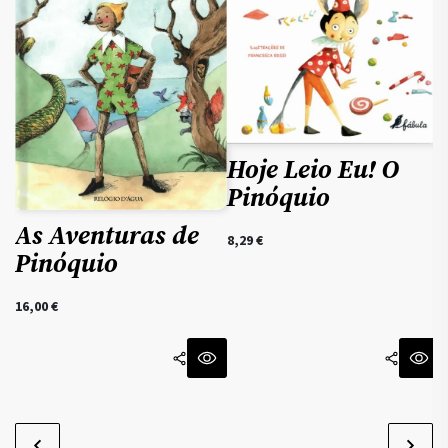
1
Hoje Leio Eu! O
Pinóquio
As Aventuras de
8,29
€
Pinóquio
16,00
€