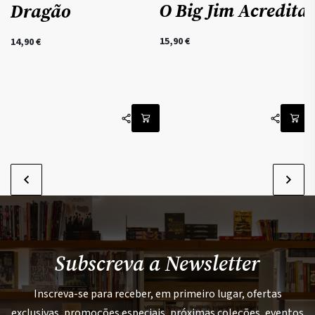
O Big Jim Acredita
Dragão
15,90
€
14,90
€
1
Subscreva a Newsletter
Inscreva-se para receber, em primeiro lugar, ofertas
exclusivas, promoções especiais, próximas coleções, eventos