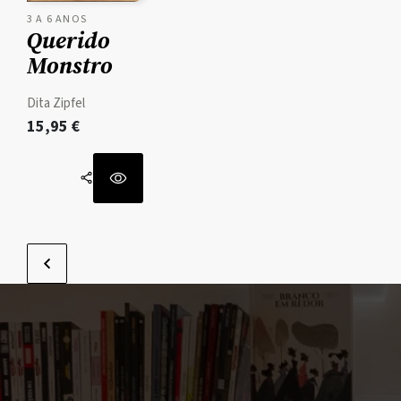
3 A 6 ANOS
Querido
Monstro
Dita Zipfel
15,95
€