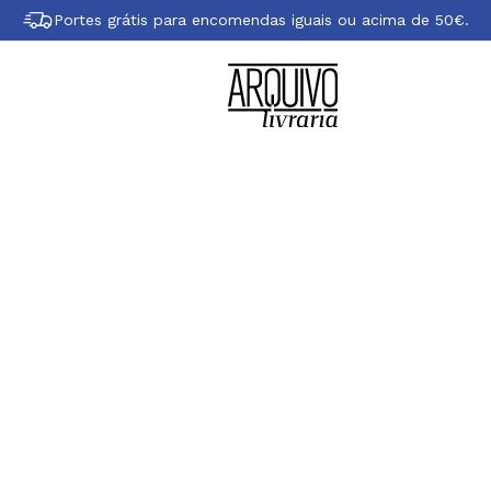
Portes grátis para encomendas iguais ou acima de 50€.
Sobre Dita Zipfel