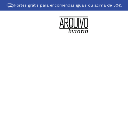
Portes grátis para encomendas iguais ou acima de 50€.
e Dra. Tasneem B