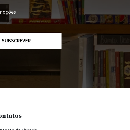
romoções
SUBSCREVER
ontatos