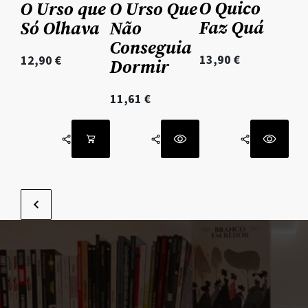
O Quico
O Urso que
O Urso Que
Faz Quá
Só Olhava
Não
Conseguia
13,90
€
12,90
€
Dormir
11,61
€