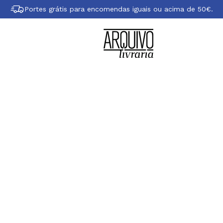
Portes grátis para encomendas iguais ou acima de 50€.
obre Duncan Beed