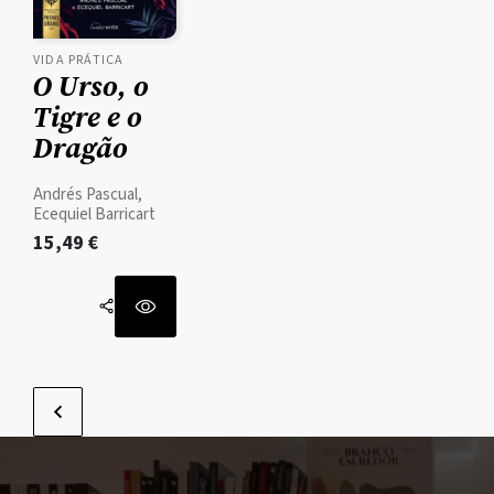
VIDA PRÁTICA
O Urso, o
Tigre e o
Dragão
Andrés Pascual,
Ecequiel Barricart
15,49
€