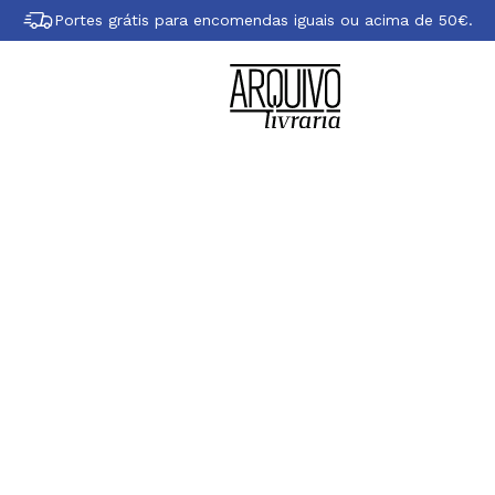
Portes grátis para encomendas iguais ou acima de 50€.
re Ecequiel Barri