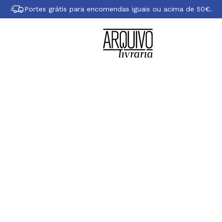
Portes grátis para encomendas iguais ou acima de 50€.
Sobre Freya Stark