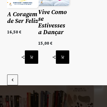
Vive Como
A Coragem
se
de Ser Feliz
Estivesses
a Dançar
16,50
€
15,00
€