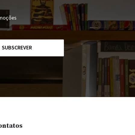
romoções
SUBSCREVER
ontatos