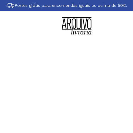
Portes grátis para encomendas iguais ou acima de 50€.
obre Fumitake Ko