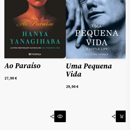
Ao Paraíso
Uma Pequena
Vida
27,90
€
29,90
€
3