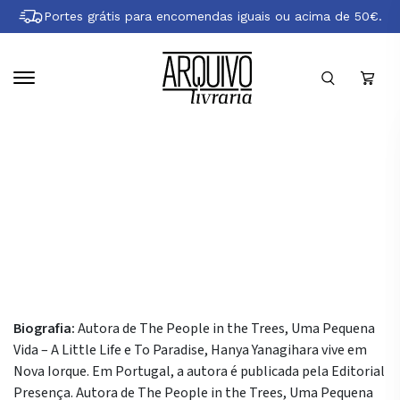
Pular
Portes grátis para encomendas iguais ou acima de 50€.
para
conteúdo
principal
Sobre Hanya Yanagihara
Biografia:
Autora de The People in the Trees, Uma Pequena
Vida – A Little Life e To Paradise, Hanya Yanagihara vive em
Nova Iorque. Em Portugal, a autora é publicada pela Editorial
Presença. Autora de The People in the Trees, Uma Pequena