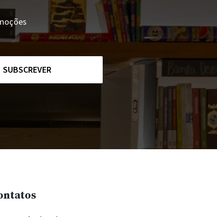
romoções
SUBSCREVER
ontatos