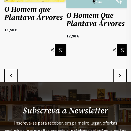
O Homem que
O Homem Que
Plantava Árvores
Plantava Árvores
13,50
€
12,90
€
1
Subscreva a Newsletter
Inscreva-se para receber, em primeiro lugar, ofertas