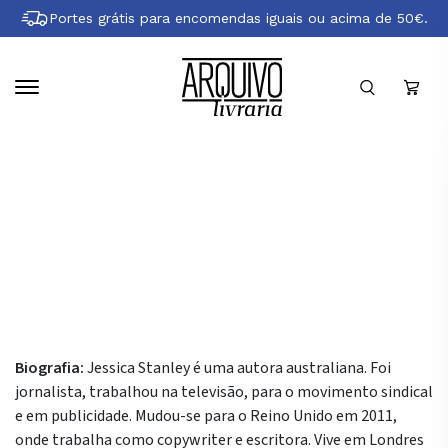
Pular
Portes grátis para encomendas iguais ou acima de 50€.
para
conteúdo
principal
Sobre Jessica Stanley
Biografia:
Jessica Stanley é uma autora australiana. Foi
jornalista, trabalhou na televisão, para o movimento sindical
e em publicidade. Mudou-se para o Reino Unido em 2011,
onde trabalha como copywriter e escritora. Vive em Londres