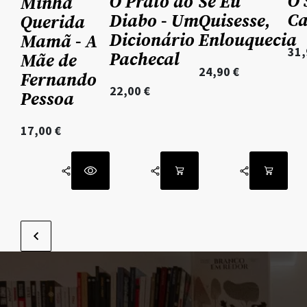
O 
O Prato do
Se Eu
Minha
C
Diabo - Um
Quisesse,
Querida
Dicionário
Enlouquecia
Mamã - A
31
Pachecal
Mãe de
24,90
€
Fernando
22,00
€
Pessoa
17,00
€