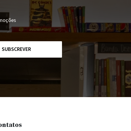
romoções
SUBSCREVER
ontatos