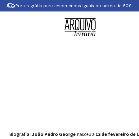
Portes grátis para encomendas iguais ou acima de 50€.
re João Pedro Ge
Biografia:
João Pedro George
nasceu a
13 de fevereiro de 