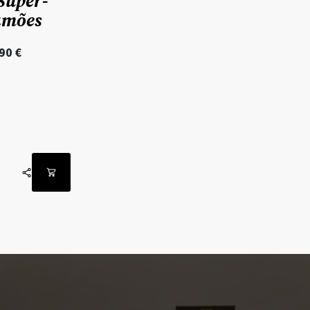
Super-
amões
,90
€