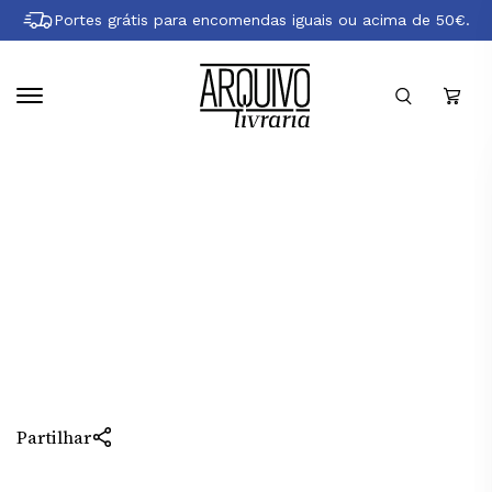
Pular
Portes grátis para encomendas iguais ou acima de 50€.
para
conteúdo
principal
Sobre Jüne Plã
Partilhar