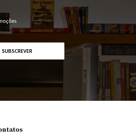
romoções
SUBSCREVER
ontatos