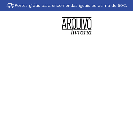
Portes grátis para encomendas iguais ou acima de 50€.
obre Kurt Vonneg