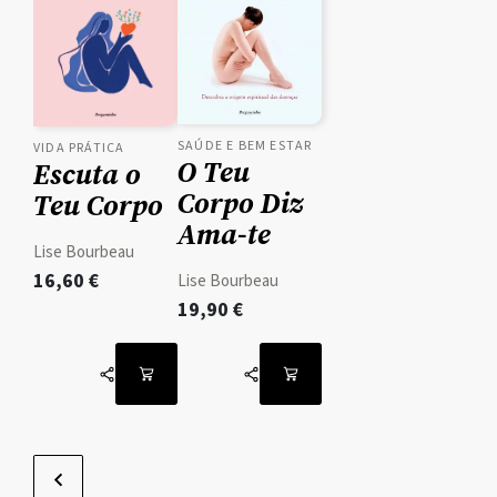
SAÚDE E BEM ESTAR
VIDA PRÁTICA
O Teu
Escuta o
Corpo Diz
Teu Corpo
Ama-te
Lise Bourbeau
16,60
€
Lise Bourbeau
19,90
€