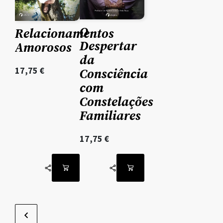
O
Relacionamentos
Despertar
Amorosos
da
17,75
€
Consciência
com
Constelações
Familiares
17,75
€