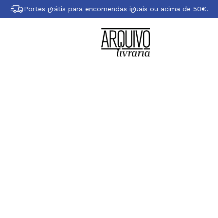
Portes grátis para encomendas iguais ou acima de 50€.
 Maria Gorjão Hen