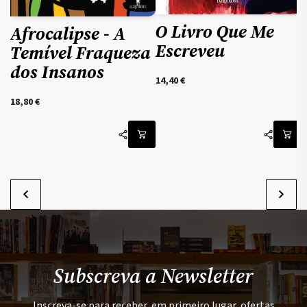
O Livro Que Me
Afrocalipse - A
Escreveu
Temível Fraqueza
dos Insanos
14,40
€
18,80
€
Subscreva a Newsletter
Inscreva-se para receber, em primeiro lugar, ofertas