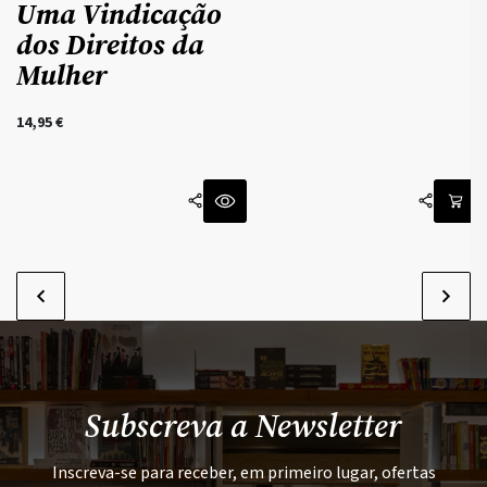
Uma Vindicação
dos Direitos da
Mulher
14,95
€
1
Subscreva a Newsletter
Inscreva-se para receber, em primeiro lugar, ofertas