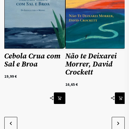
1
Cebola Crua com
Não te Deixarei
Sal e Broa
Morrer, David
Crockett
19,99
€
16,65
€