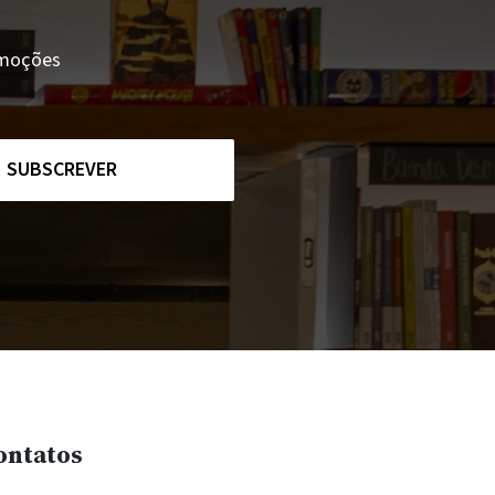
romoções
SUBSCREVER
ontatos