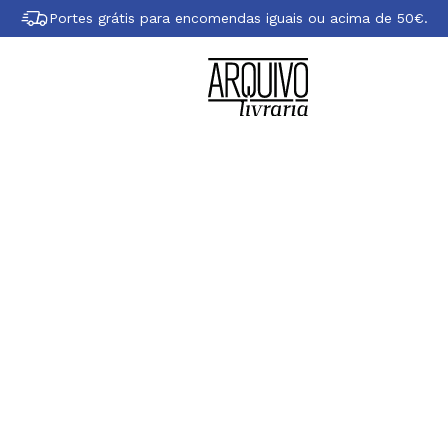
Portes grátis para encomendas iguais ou acima de 50€.
obre Rita Redsho