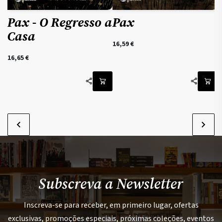
Pax - O Regresso a
Pax
Casa
16,59
€
16,65
€
Subscreva a Newsletter
Inscreva-se para receber, em primeiro lugar, ofertas
exclusivas, promoções especiais, próximas coleções, eventos