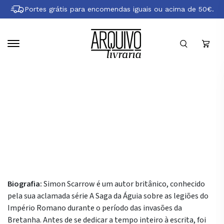
Pular
Portes grátis para encomendas iguais ou acima de 50€.
para
conteúdo
principal
Sobre Simon Scarrow
Biografia:
Simon Scarrow é um autor britânico, conhecido
pela sua aclamada série A Saga da Águia sobre as legiões do
Império Romano durante o período das invasões da
Bretanha. Antes de se dedicar a tempo inteiro à escrita, foi