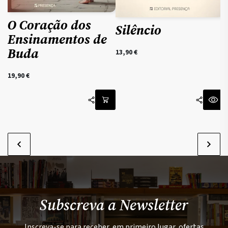
O Coração dos
Silêncio
Ensinamentos de
Buda
13,90
€
1
19,90
€
Subscreva a Newsletter
Inscreva-se para receber, em primeiro lugar, ofertas