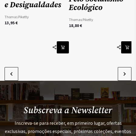
e Desigualdades
Ecológico
Thomas Piketty
Thomas Piketty
M
13,95
€
18,80
€
1
Subscreva a Newsletter
Inscreva-se para receber, em primeiro lugar, ofertas
exclusivas, promoções especiais, próximas coleções, eventos