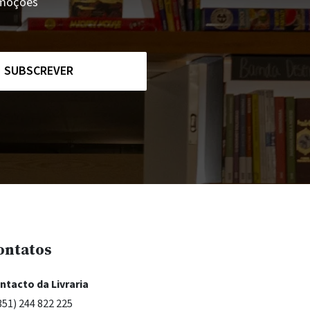
romoções
SUBSCREVER
ontatos
ntacto da Livraria
351) 244 822 225