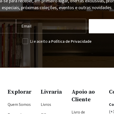
a-se para receber, em primeiro lugar, ofertas exclusivas, p
especiais, próximas coleções, eventos e outras novidades.
Li e aceito
a Política de Privacidade
Explorar
Livraria
Apoio ao
C
Cliente
Quem Somos
Livros
Co
(+
Livro de