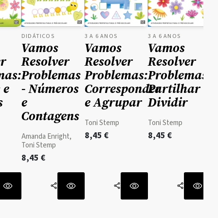
DIDÁTICOS
3 A 6 ANOS
3 A 6 ANOS
Vamos
Vamos
Vamos
er
Resolver
Resolver
Resolver
mas:
Problemas
Problemas:
Problemas:
 e
- Números
Corresponder
Partilhar e
s
e
e Agrupar
Dividir
Contagens
Toni Stemp
Toni Stemp
8,45
€
8,45
€
Amanda Enright,
Toni Stemp
8,45
€