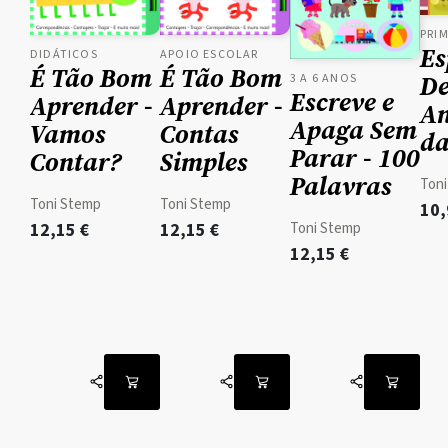
PRIM
Es
DIDÁTICOS
APOIO ESCOLAR
É Tão Bom
É Tão Bom
De
3 A 6 ANOS
Escreve e
Aprender -
Aprender -
An
Apaga Sem
Vamos
Contas
da
Parar - 100
Contar?
Simples
Palavras
Ton
Toni Stemp
Toni Stemp
10
12,15
€
12,15
€
Toni Stemp
12,15
€