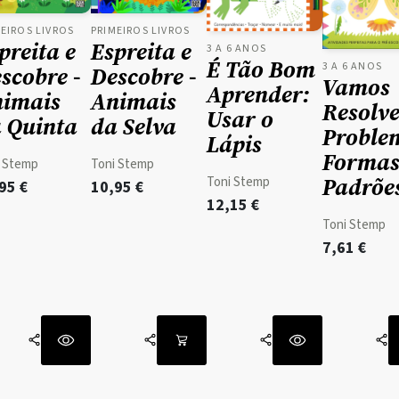
EIROS LIVROS
PRIMEIROS LIVROS
preita e
Espreita e
3 A 6 ANOS
É Tão Bom
3 A 6 ANOS
scobre -
Descobre -
Vamos
Aprender:
imais
Animais
Resolv
Usar o
 Quinta
da Selva
Proble
Lápis
Formas
i Stemp
Toni Stemp
Padrõe
Toni Stemp
,95
€
10,95
€
12,15
€
Toni Stemp
7,61
€