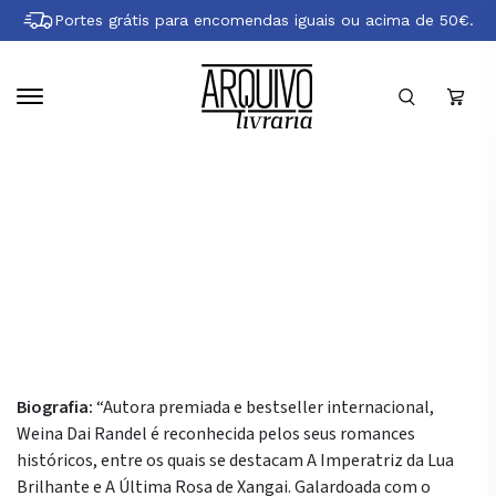
Pular
Portes grátis para encomendas iguais ou acima de 50€.
para
conteúdo
principal
Sobre Weina Dai Randel
Biografia:
“Autora premiada e bestseller internacional,
Weina Dai Randel é reconhecida pelos seus romances
históricos, entre os quais se destacam A Imperatriz da Lua
Brilhante e A Última Rosa de Xangai. Galardoada com o