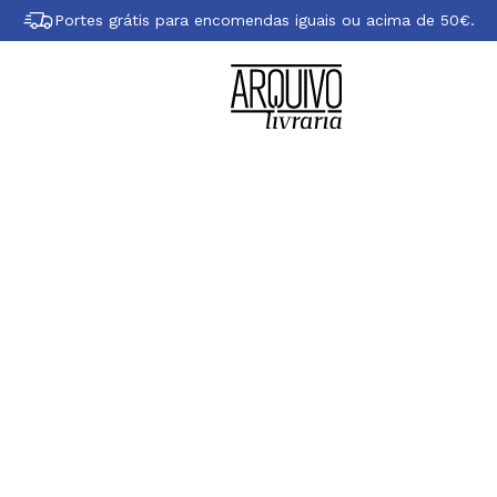
Portes grátis para encomendas iguais ou acima de 50€.
obre William Bla