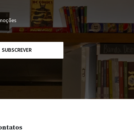
romoções
SUBSCREVER
ontatos