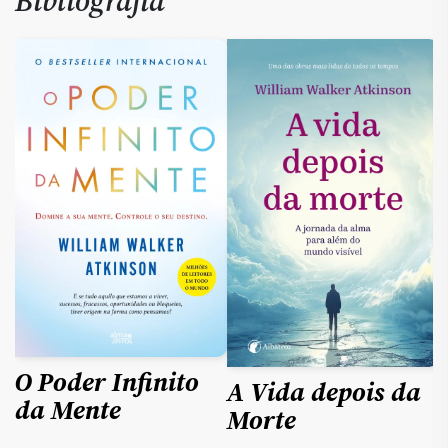
Bibliografia
1
O Poder Infinito
A Vida depois da
da Mente
Morte