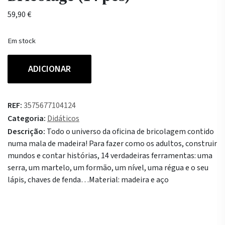
59,90
€
Em stock
Quantidade
ADICIONAR
de
Moulin
Roty
REF:
3575677104124
Mala
Categoria:
Didáticos
de
Descrição:
Todo o universo da oficina de bricolagem contido
Bricolage
numa mala de madeira! Para fazer como os adultos, construir
(14
mundos e contar histórias, 14 verdadeiras ferramentas: uma
pcs)
serra, um martelo, um formão, um nível, uma régua e o seu
lápis, chaves de fenda…Material: madeira e aço