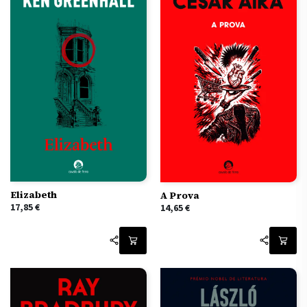
Elizabeth
A Prova
17,85
€
14,65
€