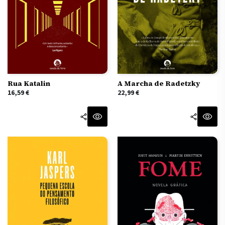
A Marcha de Radetzky
Rua Katalin
22,99
€
16,59
€