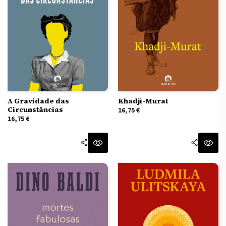
A Gravidade das
Khadji-Murat
Circunstâncias
16,75
€
16,75
€