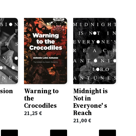
Warning to
Midnight is
sion
the
Not in
Crocodiles
Everyone' s
Reach
21,25
€
21,00
€