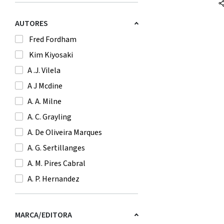
AUTORES
Fred Fordham
Kim Kiyosaki
A .J. Vilela
A J Mcdine
A. A. Milne
A. C. Grayling
A. De Oliveira Marques
A. G. Sertillanges
A. M. Pires Cabral
A. P. Hernandez
A. Saint-Exupery
A. T. Qureshi
MARCA/EDITORA