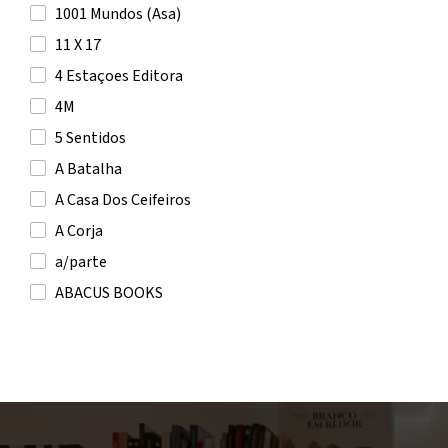
A.E. Housman
1001 Mundos (Asa)
A.F. Steadman
11 X 17
A.L. Jackson
4 Estaçoes Editora
Aaron Blabey
4M
Aaron Reynolds
5 Sentidos
AAVV
A Batalha
Abby Jimenez
A Casa Dos Ceifeiros
Abdellah Taïa
A Corja
Abdelwahab Meddeb
a/parte
Abdul Rahman Azzam
ABACUS BOOKS
Abdulrazak Gurnah
Actual Editora
Abel Mota
Adams Media Corporation
Abhijit V. Banerjee
Affenzahn
Abigail Balfe
Akiara Books
Abigail Owen