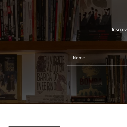
Ala Dos Livros
Abigail Shrier
Albatroz
Abraham Lincoln
Alfaguara
Accursio Soldano
Alfarroba
Inscrev
Achdé
Alma Dos Livros
Achille Mbembe
Almedina
Ada D'Adamo
Ancora
Adalberto Faria
Andrews Mcmeel Publishing
Adam Grant
Antigona
Adam Haslett
Apa Publications
Adam Hochoschild
Areal
Adam Kay
Areal Editores
Adam Kingl
Arena
Adam Larkum
Arquivo
Adam Philips
Arte Plural