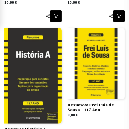
10,90
€
10,90
€
Resumos: Frei Luís de
Sousa – 11.º Ano
8,80
€
Resumos História A