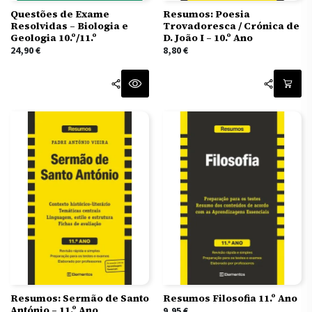
Questões de Exame
Resumos: Poesia
Resolvidas – Biologia e
Trovadoresca / Crónica de
Geologia 10.º/11.º
D. João I – 10.º Ano
24,90
€
8,80
€
Resumos: Sermão de Santo
Resumos Filosofia 11.º Ano
António – 11.º Ano
9,95
€