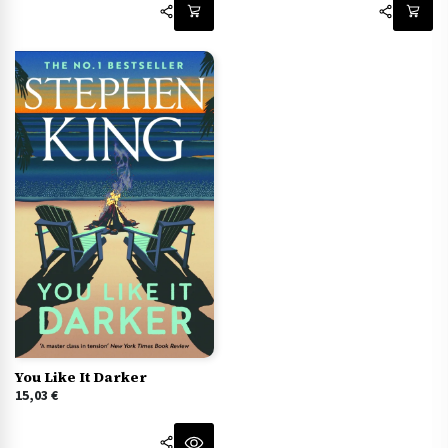
You Like It Darker
15,03
€