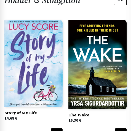
Hodder & Stoughton
Story of My Life
The Wake
14,68
€
16,30
€