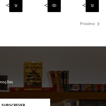
Próximo
romoções
SUBSCREVER