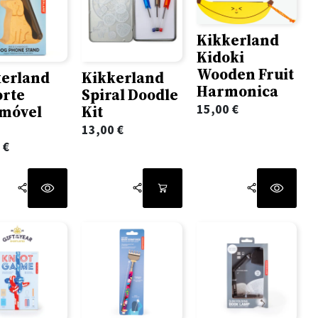
Kikkerland
Kidoki
Wooden Fruit
kerland
Kikkerland
Harmonica
orte
Spiral Doodle
15,00
€
emóvel
Kit
13,00
€
0
€