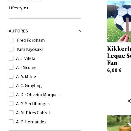
Lifestyle
Mochilas e Sacos
Moda
AUTORES
Nossas Sugestões para o Verão
Fred Fordham
Novidades
Kikkerl
Kim Kiyosaki
Sacos
Leque S
A .J. Vilela
Fan
Sexy Books
A J Mcdine
6,00
€
Sugestão Leituras de Verão
A. A. Milne
Weekenders
A. C. Grayling
Mercado Arquivinho
A. De Oliveira Marques
Livros
A. G. Sertillanges
Gift
A. M. Pires Cabral
Jogos
A. P. Hernandez
Brinquedos