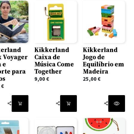
kerland
Kikkerland
Kikkerland
k Voyager
Caixa de
Jogo de
 e
Música Come
Equilíbrio em
rte para
Together
Madeira
os
9,00
€
25,00
€
0
€