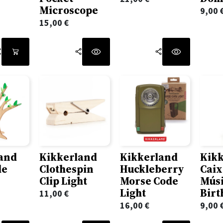
Microscope
9,00
15,00
€
and
Kikkerland
Kikkerland
Kik
de
Clothespin
Huckleberry
Caix
Clip Light
Morse Code
Mús
Light
Birt
11,00
€
16,00
€
9,00