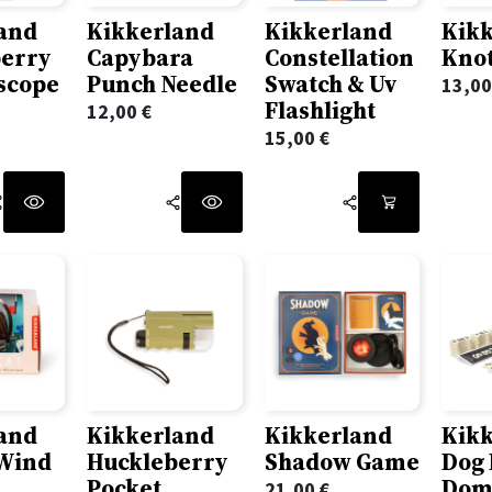
and
Kikkerland
Kikkerland
Kik
berry
Capybara
Constellation
Kno
scope
Punch Needle
Swatch & Uv
13,0
Flashlight
12,00
€
15,00
€
and
Kikkerland
Kikkerland
Kik
 Wind
Huckleberry
Shadow Game
Dog
Pocket
Dom
21,00
€