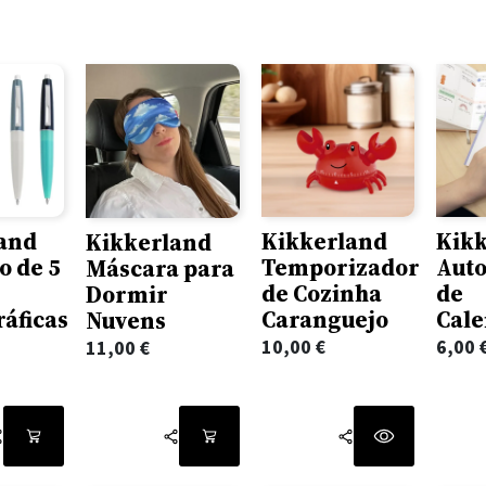
and
Kikkerland
Kik
Kikkerland
o de 5
Temporizador
Auto
Máscara para
de Cozinha
de
Dormir
ráficas
Caranguejo
Cale
Nuvens
10,00
€
6,00
11,00
€