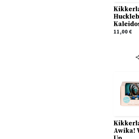
Abigail Balfe
Kikkerl
Akiara Books
Abigail Owen
Huckle
Ala Dos Livros
Kaleido
Abigail Shrier
Albatroz
11,00
€
Abraham Lincoln
Alfaguara
Accursio Soldano
Alfarroba
Achdé
Alma Dos Livros
Achille Mbembe
Almedina
Ada D'Adamo
Ancora
Adalberto Faria
Andrews Mcmeel Publishing
Adam Grant
Antigona
Adam Haslett
Apa Publications
Adam Hochoschild
Areal
Adam Kay
Kikkerl
Areal Editores
Awika!
Adam Kingl
Arena
Up