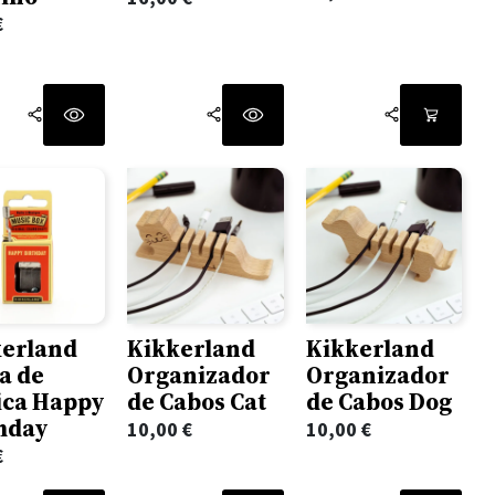
€
kerland
Kikkerland
Kikkerland
a de
Organizador
Organizador
ica Happy
de Cabos Cat
de Cabos Dog
hday
10,00
€
10,00
€
€