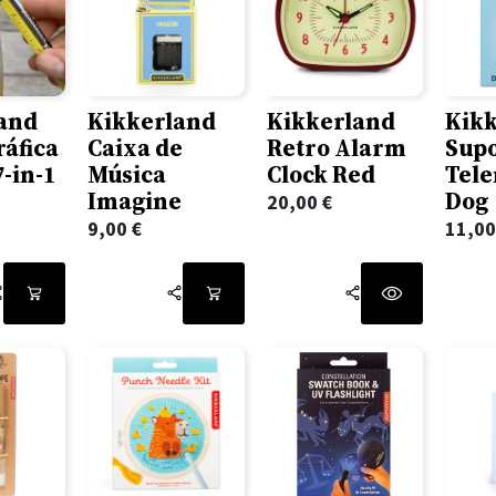
and
Kikkerland
Kikkerland
Kik
ráfica
Caixa de
Retro Alarm
Sup
-in-1
Música
Clock Red
Tel
Imagine
Dog
20,00
€
9,00
€
11,0