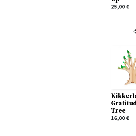
Adam Larkum
Arquivo
25,00
€
Adam Philips
Arte Plural
Adam Rutherford
ARTEBENE
Adam Sass
Artistas Unidos
Adam Silvera
Asa
Adam Stower
Assembleia Da Republica
Adam Wallace
Assírio & Alvim
Adam Zagajewski
ATLANTIC BOOKS
Adela Turin
Aurora
Adele Faber
Avante
Kikkerl
Adele Schlombs
Avenida da Liberdade Editores
Gratitu
Adelheid Dahimène
Banana Panda
Tree
Adélia Carvalho
Batalha Centro de Cinema
16,00
€
Adeline Pierre
Batsford
Adelino Cunha