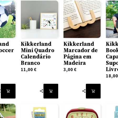
and
Kikkerland
Kikkerland
Kik
occer
Mini Quadro
Marcador de
Boo
Calendário
Página em
Capa
Branco
Madeira
Supo
Livr
11,00
€
3,00
€
18,0