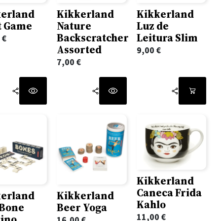
kerland
Kikkerland
Kikkerland
t Game
Nature
Luz de
Backscratcher
Leitura Slim
0
€
Assorted
9,00
€
7,00
€
Kikkerland
Caneca Frida
kerland
Kikkerland
Kahlo
 Bone
Beer Yoga
11,00
€
ino
16,00
€