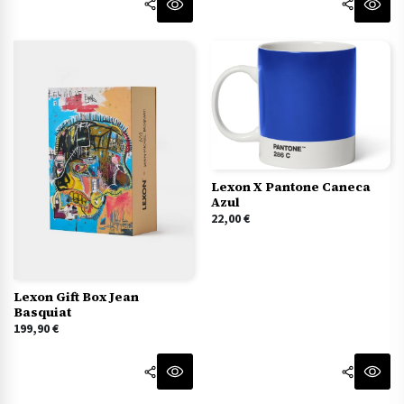
Lexon X Pantone Caneca
Azul
22,00
€
Lexon Gift Box Jean
Basquiat
199,90
€