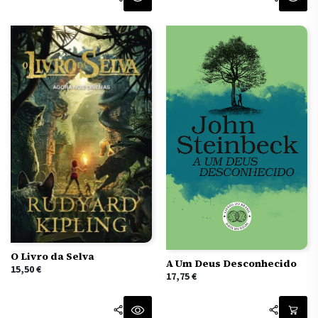
era:
é:
15,50 €.
10,85 €.
O Livro da Selva
A Um Deus Desconhecido
15,50
€
17,75
€