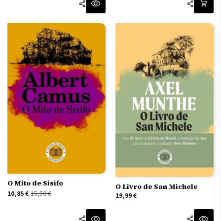
O Mito de Sísifo
O Livro de San Michele
O
O
10,85
€
15,50
€
19,99
€
preço
preço
original
atual