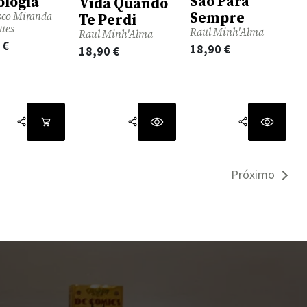
São Para
ologia
Vida Quando
Sempre
sco Miranda
Te Perdi
ues
Raul Minh'Alma
Raul Minh'Alma
0
€
18,90
€
18,90
€
Próximo