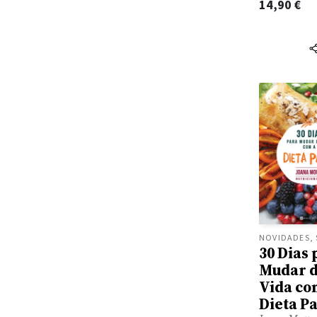
14,90
€
Abigail Balfe
Akiara Books
Abigail Owen
Ala Dos Livros
Abigail Shrier
Albatroz
Abraham Lincoln
Alfaguara
Accursio Soldano
Alfarroba
Achdé
Alma Dos Livros
Achille Mbembe
Almedina
Ada D'Adamo
Ancora
Adalberto Faria
Andrews Mcmeel Publishing
Adam Grant
Antigona
Adam Haslett
Apa Publications
30 Dias 
Adam Hochoschild
Areal
Mudar 
Adam Kay
Areal Editores
Vida co
Adam Kingl
Dieta P
Arena