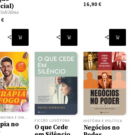
16,90
€
cial)
Minh'Alma
0
€
GASTRONOMIA E VINHOS
FICÇÃO LUSÓFONA
HISTÓRIA E POLÍTICA
pia no
O que Cede
Negócios no
o
em Silêncio
Poder