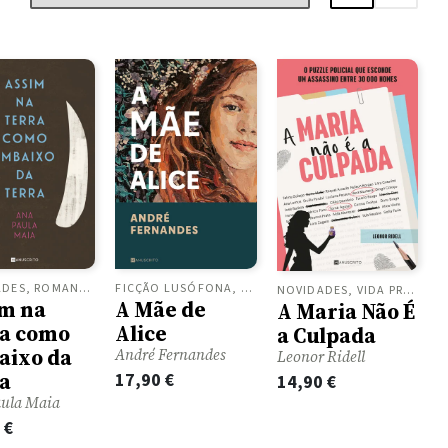
FICÇÃO LUSÓFONA, ROMANCES
NOVIDADES, ROMANCES
NOVIDADES, VIDA PRÁTICA
A Mãe de
m na
A Maria Não É
Alice
ra como
a Culpada
aixo da
André Fernandes
Leonor Ridell
a
17,90
€
14,90
€
ula Maia
0
€