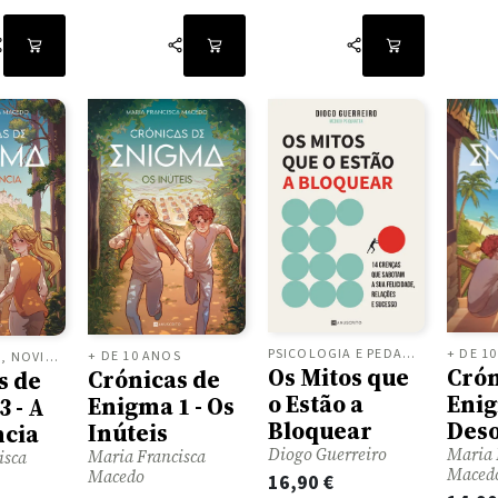
+ DE 1
PSICOLOGIA E PEDAGOGIA
+ DE 10 ANOS
+ DE 10 ANOS, NOVIDADES
Crón
Os Mitos que
Crónicas de
s de
Enig
o Estão a
Enigma 1 - Os
 - A
Des
Bloquear
Inúteis
ncia
Maria 
Diogo Guerreiro
Maria Francisca
isca
Maced
Macedo
16,90
€