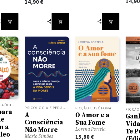
14,9
14,90
€
NOVIDADES, SAÚDE E BEM ESTAR
PSICOLOGIA E PEDAGOGIA
FICÇÃO LUSÓFONA
FICÇÃ
para
A
O Amor e a
Gan
de
Consciência
Sua Fome
Vid
m a
Não Morre
Lorena Portela
Te P
aleo
Mário Simões
15,90
€
(Edi