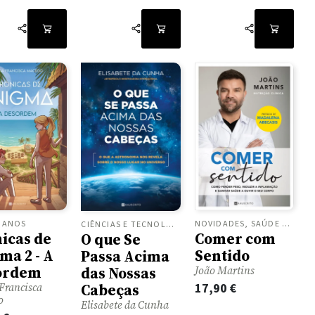
NOVIDADES, SAÚDE E BEM ESTAR
0 ANOS
CIÊNCIAS E TECNOLOGIA, NOVIDADES
Comer com
icas de
O que Se
Sentido
ma 2 - A
Passa Acima
ordem
João Martins
das Nossas
17,90
€
Cabeças
Francisca
o
Elisabete da Cunha