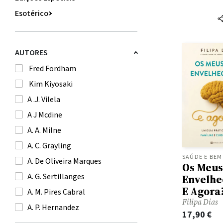
Esotérico
Fotografia
Infantil
AUTORES
Lápis e Canetas
Fred Fordham
Lifestyle
Kim Kiyosaki
Mochilas e Sacos
A .J. Vilela
Moda
A J Mcdine
Música
A. A. Milne
Nossas Sugestões para o Verão
A. C. Grayling
Novidades
SAÚDE E BEM
A. De Oliveira Marques
Os Meus
Sacos
A. G. Sertillanges
Envelhe
Sexy Books
E Agora
A. M. Pires Cabral
Sugestão Leituras de Verão
Filipa Dias
A. P. Hernandez
17,90
€
Weekenders