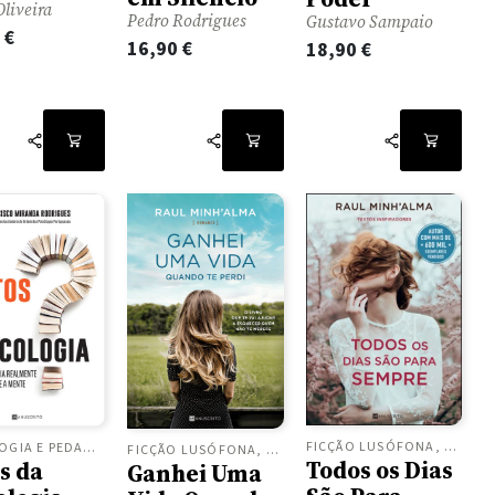
Oliveira
Pedro Rodrigues
Gustavo Sampaio
0
€
16,90
€
18,90
€
FICÇÃO LUSÓFONA, ROMANCES
PSICOLOGIA E PEDAGOGIA
FICÇÃO LUSÓFONA, ROMANCES
Todos os Dias
s da
Ganhei Uma