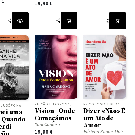
0
€
19,90
€
PSICOLOGIA E PEDAGOGIA
FICÇÃO LUSÓFONA, ROMANCES
O LUSÓFONA
Dizer «Não» É
Vision - Onde
hei uma
um Ato de
Começámos
a Quando
Amor
Sara Cardoso
erdi
Bárbara Ramos Dias
19,90
€
ção