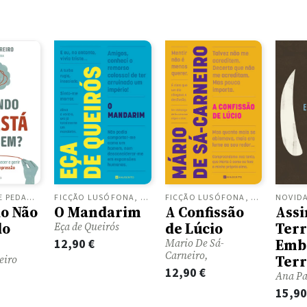
FICÇÃO LUSÓFONA, ROMANCES
FICÇÃO LUSÓFONA, ROMANCES
PSICOLOGIA E PEDAGOGIA, SAÚDE E BEM ESTAR
O Mandarim
A Confissão
o Não
Assi
de Lúcio
do
Ter
Eça de Queirós
Emb
12,90
€
Mario De Sá-
Carneiro,
Terr
eiro
12,90
€
Ana Pa
15,9