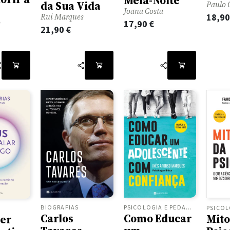
Meia-Noite
da Sua Vida
Paulo 
Joana Costa
18,9
Rui Marques
o
17,90
€
21,90
€
BIOGRAFIAS
PSICOLOGIA E PEDAGOGIA
A
Carlos
Como Educar
Mito
er