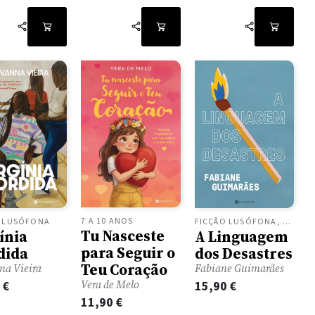
7 A 10 ANOS
O LUSÓFONA
FICÇÃO LUSÓFONA, ROMANCES
Tu Nasceste
ínia
A Linguagem
para Seguir o
dida
dos Desastres
Teu Coração
na Vieira
Fabiane Guimarães
Vera de Melo
0
€
15,90
€
11,90
€