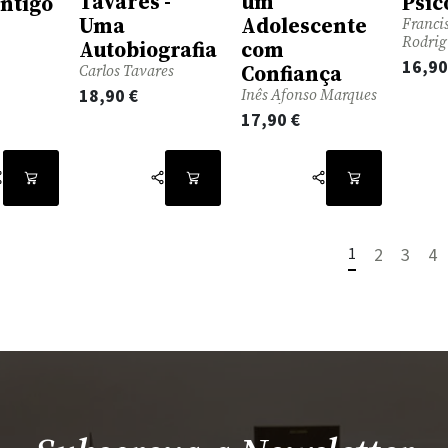
Tavares -
um
Psic
ontigo
Uma
Adolescente
Franci
Rodrig
Autobiografia
com
16,9
Confiança
Carlos Tavares
18,90
€
Inês Afonso Marques
17,90
€
1
2
3
4