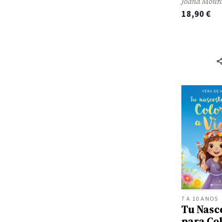
Adam Larkum
Joana Mour
Arquivo
18,90
€
Adam Philips
Arte Plural
Adam Rutherford
ARTEBENE
Adam Sass
Artistas Unidos
Adam Silvera
Asa
Adam Stower
Assembleia Da Republica
Adam Wallace
Assírio & Alvim
Adam Zagajewski
ATLANTIC BOOKS
Adela Turin
Aurora
Adele Faber
Avante
Adele Schlombs
Avenida da Liberdade Editores
Adelheid Dahimène
Banana Panda
Adélia Carvalho
Batalha Centro de Cinema
7 A 10 ANOS
Adeline Pierre
Batsford
Tu Nasc
Adelino Cunha
para Col