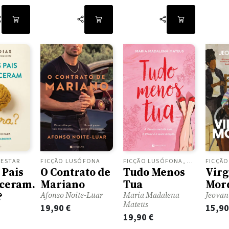
 ESTAR
FICÇÃ
FICÇÃO LUSÓFONA, YOUNG ADULT
FICÇÃO LUSÓFONA
 Pais
Virg
Tudo Menos
O Contrato de
ceram.
Mor
Tua
Mariano
?
Jeovan
Maria Madalena
Afonso Noite-Luar
Mateus
15,9
19,90
€
19,90
€