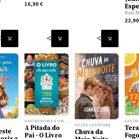
a
16,90
€
Espe
Raul 
22,9
GASTRONOMIA E VINHOS
FICÇÃO LUSÓFONA
Tera
A Pitada do
este
Chuva da
Fog
Pai - O Livro
orir a