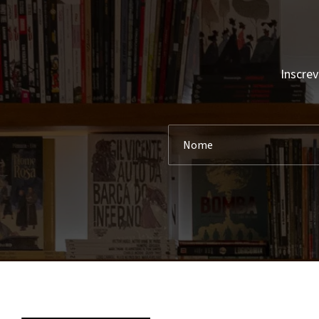
Ala Dos Livros
Abigail Shrier
Albatroz
Abraham Lincoln
Alfaguara
Accursio Soldano
Alfarroba
Inscrev
Achdé
Alma Dos Livros
Achille Mbembe
Almedina
Ada D'Adamo
Ancora
Adalberto Faria
Andrews Mcmeel Publishing
Adam Grant
Antigona
Adam Haslett
Apa Publications
Adam Hochoschild
Areal
Adam Kay
Areal Editores
Adam Kingl
Arena
Adam Larkum
Arquivo
Adam Philips
Arte Plural