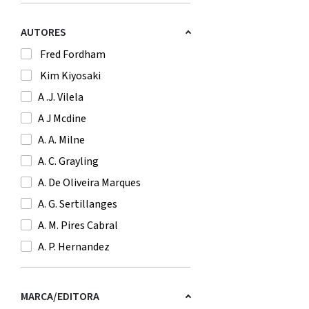
AUTORES
Fred Fordham
Kim Kiyosaki
A .J. Vilela
A J Mcdine
A. A. Milne
A. C. Grayling
A. De Oliveira Marques
A. G. Sertillanges
A. M. Pires Cabral
A. P. Hernandez
A. Saint-Exupery
A. T. Qureshi
MARCA/EDITORA