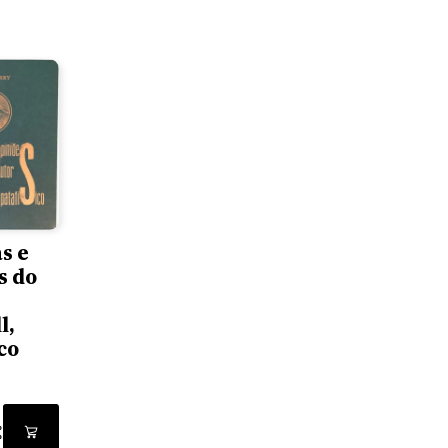
s e
s do
l,
co