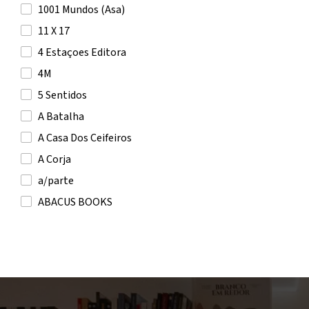
A.E. Housman
1001 Mundos (Asa)
A.F. Steadman
11 X 17
A.L. Jackson
4 Estaçoes Editora
Aaron Blabey
4M
Aaron Reynolds
5 Sentidos
AAVV
A Batalha
Abby Jimenez
A Casa Dos Ceifeiros
Abdellah Taïa
A Corja
Abdelwahab Meddeb
a/parte
Abdul Rahman Azzam
ABACUS BOOKS
Abdulrazak Gurnah
Actual Editora
Abel Mota
Adams Media Corporation
Abhijit V. Banerjee
Affenzahn
Abigail Balfe
Akiara Books
Abigail Owen