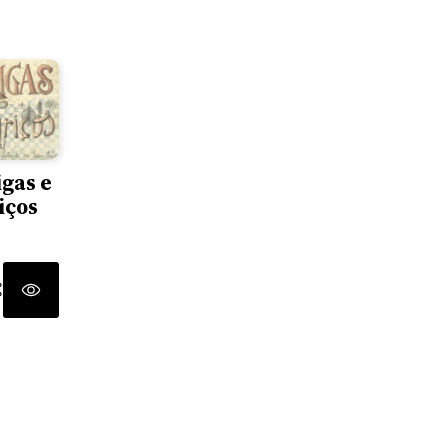
igas e
iços