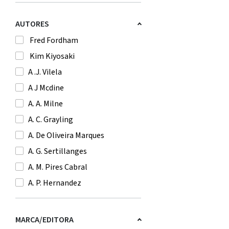
AUTORES
Fred Fordham
Kim Kiyosaki
A .J. Vilela
A J Mcdine
A. A. Milne
A. C. Grayling
A. De Oliveira Marques
A. G. Sertillanges
A. M. Pires Cabral
A. P. Hernandez
A. Saint-Exupery
A. T. Qureshi
MARCA/EDITORA