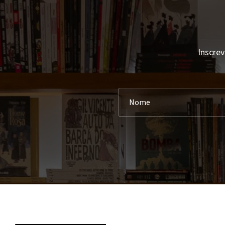
Ala Dos Livros
Abigail Shrier
Albatroz
Abraham Lincoln
Alfaguara
Accursio Soldano
Alfarroba
Inscrev
Achdé
Alma Dos Livros
Achille Mbembe
Almedina
Ada D'Adamo
Ancora
Adalberto Faria
Andrews Mcmeel Publishing
Adam Grant
Antigona
Adam Haslett
Apa Publications
Adam Hochoschild
Areal
Adam Kay
Areal Editores
Adam Kingl
Arena
Adam Larkum
Arquivo
Adam Philips
Arte Plural