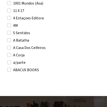
A.E. Housman
1001 Mundos (Asa)
A.F. Steadman
11 X 17
A.L. Jackson
4 Estaçoes Editora
Aaron Blabey
4M
Aaron Reynolds
5 Sentidos
AAVV
A Batalha
Abby Jimenez
A Casa Dos Ceifeiros
Abdellah Taïa
A Corja
Abdelwahab Meddeb
a/parte
Abdul Rahman Azzam
ABACUS BOOKS
Abdulrazak Gurnah
Actual Editora
Abel Mota
Adams Media Corporation
Abhijit V. Banerjee
Affenzahn
Abigail Balfe
Akiara Books
Abigail Owen